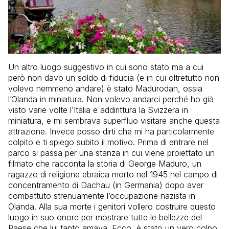
Un altro luogo suggestivo in cui sono stato ma a cui
però non davo un soldo di fiducia (e in cui oltretutto non
volevo nemmeno andare) è stato Madurodan, ossia
l’Olanda in miniatura. Non volevo andarci perché ho già
visto varie volte l’Italia e addirittura la Svizzera in
miniatura, e mi sembrava superfluo visitare anche questa
attrazione. Invece posso dirti che mi ha particolarmente
colpito e ti spiego subito il motivo. Prima di entrare nel
parco si passa per una stanza in cui viene proiettato un
filmato che racconta la storia di George Maduro, un
ragazzo di religione ebraica morto nel 1945 nel campo di
concentramento di Dachau (in Germania) dopo aver
combattuto strenuamente l’occupazione nazista in
Olanda. Alla sua morte i genitori vollero costruire questo
luogo in suo onore per mostrare tutte le bellezze del
Paese che lui tanto amava. Ecco, è stato un vero colpo