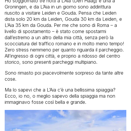
Ho soggiornato tre notti a L’Aia (Den Haag) e una a
Groningen, e da L’Aia in un giorno sono addirittura
riuscito a visitare Leiden e Gouda. Pensa che Leiden
dista solo 20 km da Leiden, Gouda 30 km da Leiden, e
L’Aia 35 km da Gouda. Per me che sono di Roma – a
livello di spostamento – è stato come spostarmi
dall’estremo a un altro della mia città, senza però la
scocciatura del traffico romano e in molto meno tempo!
Zero stress nemmeno per quanto riguarda il parcheggio.
All’ingresso di ogni città, e proprio a ridosso del centro
storico, sono presenti parcheggi multipiano.
Sono rimasto poi piacevolmente sorpreso da tante altre
cose.
Ma lo sapevi che a L’Aia c’è una bellissima spiaggia?
Ecco, io no, o meglio sapevo della spiaggia ma non
immaginavo fosse così bella e grande.