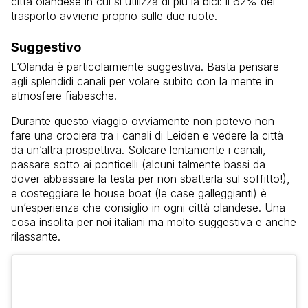
città olandese in cui si utilizza di più la bici: il 62% del
trasporto avviene proprio sulle due ruote.
Suggestivo
L’Olanda è particolarmente suggestiva. Basta pensare
agli splendidi canali per volare subito con la mente in
atmosfere fiabesche.
Durante questo viaggio ovviamente non potevo non
fare una crociera tra i canali di Leiden e vedere la città
da un’altra prospettiva. Solcare lentamente i canali,
passare sotto ai ponticelli (alcuni talmente bassi da
dover abbassare la testa per non sbatterla sul soffitto!),
e costeggiare le house boat (le case galleggianti) è
un’esperienza che consiglio in ogni città olandese. Una
cosa insolita per noi italiani ma molto suggestiva e anche
rilassante.