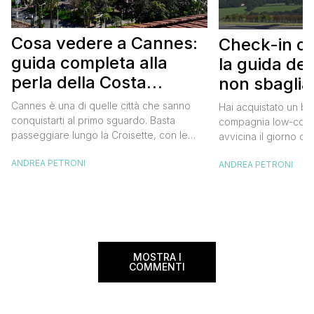
Cosa vedere a Cannes:
Check-in on
guida completa alla
la guida def
perla della Costa
non sbaglia
Azzurra
Cannes è una di quelle città che sanno
Hai acquistato un big
conquistarti al primo sguardo. Basta
compagnia low-cost 
passeggiare lungo la Croisette, con le
avvicina il giorno de
palme che si stagliano contro il cielo
fare il check-in onli
ANDREA PETRONI
azzurro e il profumo del mare che ti
ANDREA PETRONI
raccomando, ricordati
avvolge, per capire che questo luogo ha
tempistiche giuste pe
qualcosa di speciale. È una città dove il
supplemento per il c
glamour del Festival del Cinema si […]
che ammonta a €55 
Non è affatto poco, 
online […]
MOSTRA I
COMMENTI