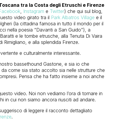
oscana tra la Costa degli Etruschi e Firenze
Facebook
,
Instagram
e
Twitter
) che qui sul blog,
esto video girato tra il
Park Albatros Village
e il
gheri (la cittadina famosa in tutto il mondo per il
cci nella poesia “Davanti a San Guido”), a
Baratti e le tombe etrusche, alla Tenuta Di Vaira
 Rimigliano, e alla splendida Firenze.
ertente e culturalmente interessante.
 nostro bassethound Gastone, e sia io che
 da come sia stato accolto sia nelle strutture che
 compresi. Pensa che ha fatto insieme a noi anche
 questo video. Noi non vediamo l’ora di tornare in
ghi in cui non siamo ancora riusciti ad andare.
suggerisco di leggere il racconto dettagliato
irenze
.