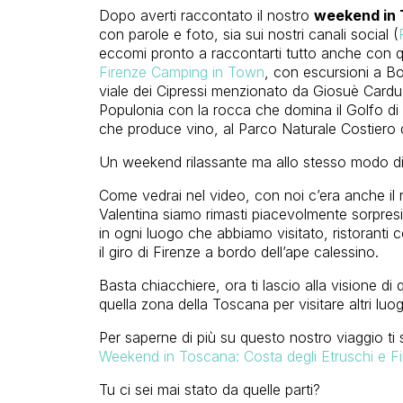
Dopo averti raccontato il nostro
weekend in T
con parole e foto, sia sui nostri canali social (
eccomi pronto a raccontarti tutto anche con qu
Firenze Camping in Town
, con escursioni a Bol
viale dei Cipressi menzionato da Giosuè Cardu
Populonia con la rocca che domina il Golfo di 
che produce vino, al Parco Naturale Costiero di
Un weekend rilassante ma allo stesso modo div
Come vedrai nel video, con noi c’era anche il
Valentina siamo rimasti piacevolmente sorpresi
in ogni luogo che abbiamo visitato, ristoranti
il giro di Firenze a bordo dell’ape calessino.
Basta chiacchiere, ora ti lascio alla visione di
quella zona della Toscana per visitare altri luo
Per saperne di più su questo nostro viaggio ti 
Weekend in Toscana: Costa degli Etruschi e F
Tu ci sei mai stato da quelle parti?