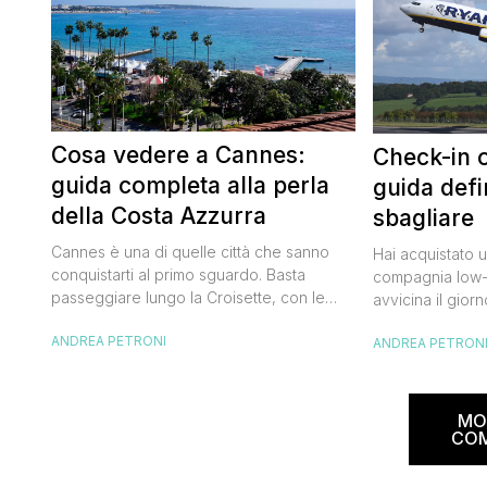
Cosa vedere a Cannes:
Check-in o
guida completa alla perla
guida defi
della Costa Azzurra
sbagliare
Cannes è una di quelle città che sanno
Hai acquistato u
conquistarti al primo sguardo. Basta
compagnia low-c
passeggiare lungo la Croisette, con le
avvicina il gior
palme che si stagliano contro il cielo
fare il check-in
ANDREA PETRONI
azzurro e il profumo del mare che ti
ANDREA PETRON
raccomando, rico
avvolge, per capire che questo luogo ha
tempistiche gius
qualcosa di speciale. È una città dove il
supplemento per
glamour del Festival del Cinema si […]
che ammonta a 
MO
Non è affatto p
CO
online […]