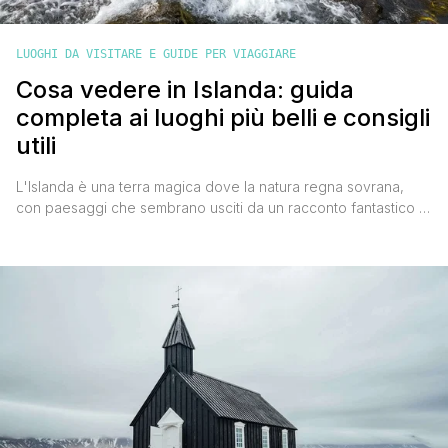
LUOGHI DA VISITARE E GUIDE PER VIAGGIARE
Cosa vedere in Islanda: guida
completa ai luoghi più belli e consigli
utili
L'Islanda è una terra magica dove la natura regna sovrana,
con paesaggi che sembrano usciti da un racconto fantastico e
che spaziano da vulcani attivi a ghiacciai maestosi, da sorgenti
termali fumanti a cascate impetuose. L'Islanda sa incantare
chiunque la visiti. Che tu sia alla ricerca di panorami
mozzafiato, esperienze culturali o semplicemente momenti di
[']