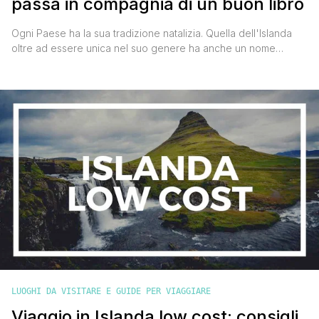
passa in compagnia di un buon libro
Ogni Paese ha la sua tradizione natalizia. Quella dell'Islanda
oltre ad essere unica nel suo genere ha anche un nome
piuttosto impronunciabile! Si scrive Jólabókaflód, parola che
racchiude in sé l'usanza di regalare libri la sera della Viglia e
trascorrere poi il Natale a leggerli, magari davanti al camino,
sorseggiando una tisana o magari un [']
LUOGHI DA VISITARE E GUIDE PER VIAGGIARE
Viaggio in Islanda low cost: consigli