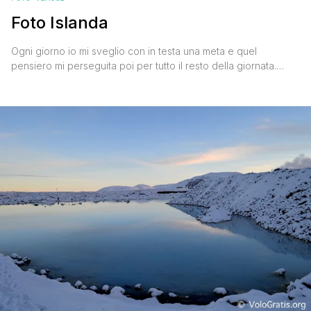
Foto Islanda
Ogni giorno io mi sveglio con in testa una meta e quel
pensiero mi perseguita poi per tutto il resto della giornata.
Deformazione 'professionale'? Può darsi, fatto sta che oggi è
la volta di una meta estrema quanto affascinante, quindi ladies
' gentlemen ecco a voi le foto dell'Islanda. L'unico modo che
ho per esorcizzare [']