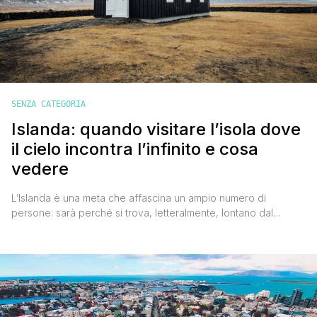
SENZA CATEGORIA
Islanda: quando visitare l’isola dove
il cielo incontra l’infinito e cosa
vedere
L’Islanda è una meta che affascina un ampio numero di
persone: sarà perché si trova, letteralmente, lontano dal
mondo, sarà perché denota una storia costellata dal mito e dal
fascino del Nord estremo del globo. Elementi che ritroviamo
nella cultura e persino nella musica: basta ascoltare la voce
della sua cantautrice forse più iconica e [']