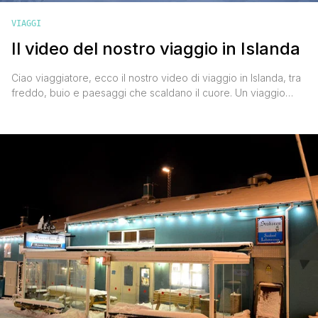
VIAGGI
Il video del nostro viaggio in Islanda
Ciao viaggiatore, ecco il nostro video di viaggio in Islanda, tra
freddo, buio e paesaggi che scaldano il cuore. Un viaggio
indimenticabile in una terra estrema quanto affascinante che ci
ha fatto scoprire posti meravigliosi come Blue Lagoon, le
cascate di Gullfoss, l'area dei Geyser, il parco nazionale di
Thingvellir e la vivace città di Reykjavìk con [']