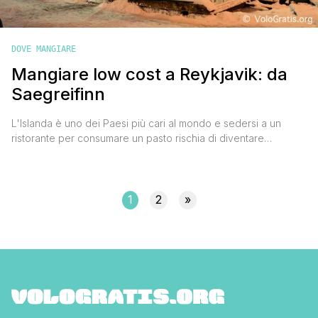
DOVE MANGIARE
Mangiare low cost a Reykjavik: da
Saegreifinn
L'Islanda è uno dei Paesi più cari al mondo e sedersi a un
ristorante per consumare un pasto rischia di diventare
un'esperienza piuttosto traumatizzante per le proprie finanze.
Prima di partire ci siamo documentati a fondo su Trip Advisor
sui locali in cui poter mangiare low cost a Reykjavik. Leggi e
rileggi tutte le recensioni, cerca di firltrarle, [']
1
2
»