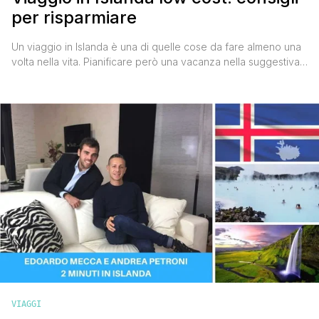
per risparmiare
Un viaggio in Islanda è una di quelle cose da fare almeno una
volta nella vita. Pianificare però una vacanza nella suggestiva
isola posta nell’Oceano Atlantico tra la Gran Bretagna e la
Groenlandia può risultare piuttosto dispendioso perché lì tutto
è molto costoso, e spesso il viaggiatore si vede costretto a
rinunciare per non intaccare [']
VIAGGI