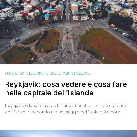
LUOGHI DA VISITARE E GUIDE PER VIAGGIARE
Reykjavik: cosa vedere e cosa fare
nella capitale dell’Islanda
Reykjavik è la capitale dell'Islanda nonché la città più grande
del Paese, e secondo me un viaggio nell'isola più a nord
d'Europa non può assolutamente prescindere dalla visita di
questo capoluogo curioso e molto spesso sottovalutato. A
essere sincero anche io inizialmente sottovalutai Reykjavik e