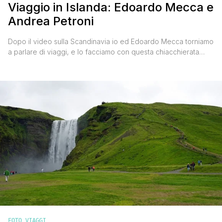
Viaggio in Islanda: Edoardo Mecca e
Andrea Petroni
Dopo il video sulla Scandinavia io ed Edoardo Mecca torniamo
a parlare di viaggi, e lo facciamo con questa chiacchierata
islandese, cioè non in lingua islandese ma sul mio viaggio nella
splendida isola dell'estremo Nord Europa. Seduti nel salotto di
casa mia, tra una tazzina di caffè e una fetta di ciambellone
'all'acqua' preparato da Valentina [']
FOTO VIAGGI