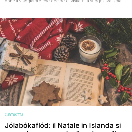
pone il viaggiatore che decide di visitare la suggestiva isola
posta nell'Oceano Atlantico settentrionale tra la Groenlandia e
la Gran Bretagna. In questo post ti aiuterò a scegliere il
periodo migliore in base al meteo dell'Islanda, ma anche in
base al motivo per il quale hai [']
CURIOSITÀ
Jólabókaflód: il Natale in Islanda si