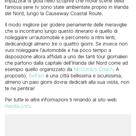
impazzirai di gioia nello scoprire che molte scene della
famosa serie tv sono state ambientate proprio in Irlanda
del Nord, lungo la Causeway Coastal Route.
Il modo migliore per godere pienamente delle meraviglie
che si incontrano lungo questo itinerario è quello di
noleggiare un’automobile e percorrerlo a ritmi lenti,
dedicandogli almeno tre o quattro giorni. Se invece non
vuoi noleggiare l’automobile e hai poco tempo a
disposizione allora affidati a uno dei tanti tour giornalieri
che partono dalla capitale dell’Irlanda del Nord come ad
esempio quello organizzato da
McComb’s Coach
. A
proposito,
Belfast
è una città bellissima e sicurissima,
almeno un paio giorni dovrai dedicarli alla sua visita, non
te ne pentirai!
Per tutte le altre informazioni ti rimando al sito web
irlanda.com
.