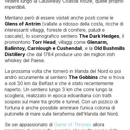
vedere lungo la Causeway Coastal Route, quelle proprio
imperdibili.
Meritano però di essere visitati anche posti come le
Glens of Antrim
(vallate a ridosso della costa, ricche di
interessanti villaggi, foreste di conifere, paludi e
cascate), lo scenografico sentiero
The Dark Hedges
, il
promontorio
Torr Head
, villaggi come
Glenarm,
Ballintoy, Carnlough e Cushendal
l, e la
Old Bushmills
Distillery
che dal 1784 produce uno dei migliori irish
whiskey del Paese.
La prossima volta che tornerò in Irlanda del Nord io poi
andrò sicuramente al sentiero
The Gobbins
che si trova
a soli 30 km da Belfast e che è stato recentemente
riaperto. Un sentiero lungo 3 km che corre lungo la
scogliera, realizzato in epoca edoardiana con tratti
sospesi sul mare tra grotte e tunnel. Con un pizzico di
fortuna è anche possibile ammirare l’unica colonia di
pulcinelle di mare sulla terraferma dell’Irlanda del Nord.
Se sei appassionato di
Game of Thrones
allora