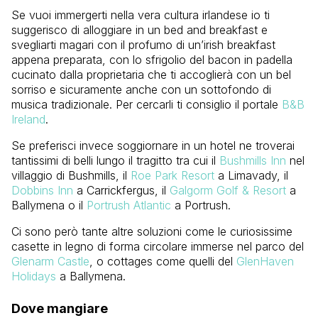
Se vuoi immergerti nella vera cultura irlandese io ti
suggerisco di alloggiare in un bed and breakfast e
svegliarti magari con il profumo di un’irish breakfast
appena preparata, con lo sfrigolio del bacon in padella
cucinato dalla proprietaria che ti accoglierà con un bel
sorriso e sicuramente anche con un sottofondo di
musica tradizionale. Per cercarli ti consiglio il portale
B&B
Ireland
.
Se preferisci invece soggiornare in un hotel ne troverai
tantissimi di belli lungo il tragitto tra cui il
Bushmills Inn
nel
villaggio di Bushmills, il
Roe Park Resort
a Limavady, il
Dobbins Inn
a Carrickfergus, il
Galgorm Golf & Resort
a
Ballymena o il
Portrush Atlantic
a Portrush.
Ci sono però tante altre soluzioni come le curiosissime
casette in legno di forma circolare immerse nel parco del
Glenarm Castle
, o cottages come quelli del
GlenHaven
Holidays
a Ballymena.
Dove mangiare