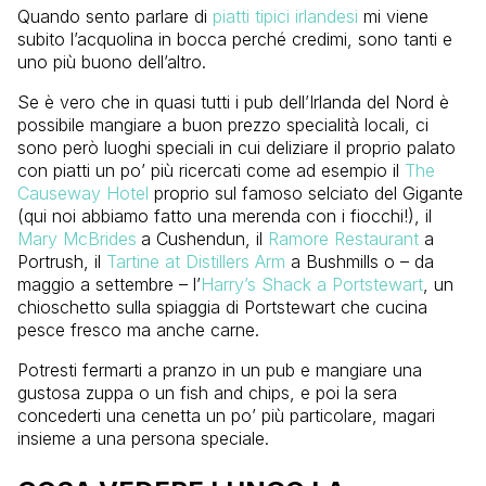
Quando sento parlare di
piatti tipici irlandesi
mi viene
subito l’acquolina in bocca perché credimi, sono tanti e
uno più buono dell’altro.
Se è vero che in quasi tutti i pub dell’Irlanda del Nord è
possibile mangiare a buon prezzo specialità locali, ci
sono però luoghi speciali in cui deliziare il proprio palato
con piatti un po’ più ricercati come ad esempio il
The
Causeway Hotel
proprio sul famoso selciato del Gigante
(qui noi abbiamo fatto una merenda con i fiocchi!), il
Mary McBrides
a Cushendun, il
Ramore Restaurant
a
Portrush, il
Tartine at Distillers Arm
a Bushmills o – da
maggio a settembre – l’
Harry’s Shack a Portstewart
, un
chioschetto sulla spiaggia di Portstewart che cucina
pesce fresco ma anche carne.
Potresti fermarti a pranzo in un pub e mangiare una
gustosa zuppa o un fish and chips, e poi la sera
concederti una cenetta un po’ più particolare, magari
insieme a una persona speciale.