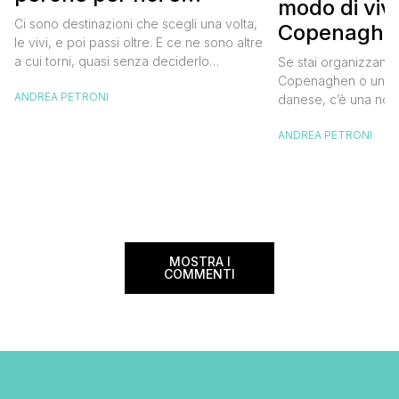
modo di viv
diventata una
Ci sono destinazioni che scegli una volta,
Copenaghen
destinazione del cuore
le vivi, e poi passi oltre. E ce ne sono altre
meglio e s
a cui torni, quasi senza deciderlo
Se stai organizzand
meno
davvero, come se fosse la Carinzia a
Copenaghen o un we
ANDREA PETRONI
richiamarti indietro più che il contrario. Per
danese, c’è una novi
noi è la seconda categoria, senza dubbio.
conoscere prima del
Questa è stata la nostra quarta volta qui, la
ANDREA PETRONI
CopenPay ed è un’ini
terza […]
viaggiatori che sce
più sostenibili durant
Lanciato come proget
ampliato nel 2025 e 
MOSTRA I
COMMENTI