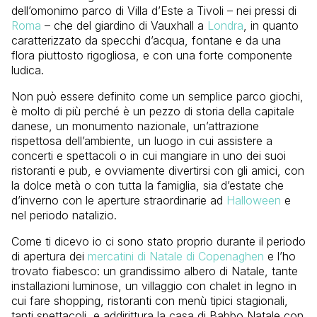
dell’omonimo parco di Villa d’Este a Tivoli – nei pressi di
Roma
– che del giardino di Vauxhall a
Londra
, in quanto
caratterizzato da specchi d’acqua, fontane e da una
flora piuttosto rigogliosa, e con una forte componente
ludica.
Non può essere definito come un semplice parco giochi,
è molto di più perché è un pezzo di storia della capitale
danese, un monumento nazionale, un’attrazione
rispettosa dell’ambiente, un luogo in cui assistere a
concerti e spettacoli o in cui mangiare in uno dei suoi
ristoranti e pub, e ovviamente divertirsi con gli amici, con
la dolce metà o con tutta la famiglia, sia d’estate che
d’inverno con le aperture straordinarie ad
Halloween
e
nel periodo natalizio.
Come ti dicevo io ci sono stato proprio durante il periodo
di apertura dei
mercatini di Natale di Copenaghen
e l’ho
trovato fiabesco: un grandissimo albero di Natale, tante
installazioni luminose, un villaggio con chalet in legno in
cui fare shopping, ristoranti con menù tipici stagionali,
tanti spettacoli, e addirittura la casa di Babbo Natale con