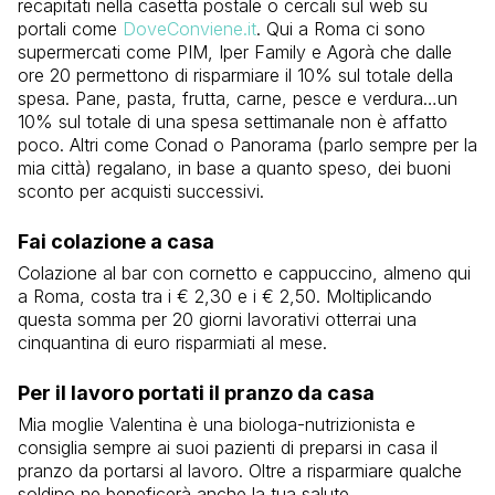
recapitati nella casetta postale o cercali sul web su
portali come
DoveConviene.it
. Qui a Roma ci sono
supermercati come PIM, Iper Family e Agorà che dalle
ore 20 permettono di risparmiare il 10% sul totale della
spesa. Pane, pasta, frutta, carne, pesce e verdura…un
10% sul totale di una spesa settimanale non è affatto
poco. Altri come Conad o Panorama (parlo sempre per la
mia città) regalano, in base a quanto speso, dei buoni
sconto per acquisti successivi.
Fai colazione a casa
Colazione al bar con cornetto e cappuccino, almeno qui
a Roma, costa tra i € 2,30 e i € 2,50. Moltiplicando
questa somma per 20 giorni lavorativi otterrai una
cinquantina di euro risparmiati al mese.
Per il lavoro portati il pranzo da casa
Mia moglie Valentina è una biologa-nutrizionista e
consiglia sempre ai suoi pazienti di preparsi in casa il
pranzo da portarsi al lavoro. Oltre a risparmiare qualche
soldino ne beneficerà anche la tua salute.