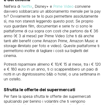
Nell’era di
Netflix
, Disney+ e
Prime Video
conviene
davvero sobbarcarsi un abbonamento mensile per la pay
tv? Ovviamente se te lo puoi permettere assolutamente
sì, ma non staresti leggendo questo post. Se proprio
vuoi guardare film, documentari e serie tv ci sono le
piattaforme di cui sopra con costi che partono da € 36
anno (€ 3 al mese) per Prime Video (che ti dà anche
tanti altri benefit come Amazon Prime, Amazon Music e
storage illimitato per foto e video). Queste piattaforme ti
permettono inoltre di tagliare i costi sui biglietti del
cinema.
Potresti risparmiare almeno € 10/€ 15 al mese, tra i € 120
e € 180 euro in un anno, ti ci scapperebbero un paio di
notti in un dignitosissimo b&b o hotel, o una settimana in
un ostello.
Sfrutta le offerte dei supermercati
Per fare la spesa sfrutta le offerte dei supermercati
spulciando per benino i volantini che ti vengono