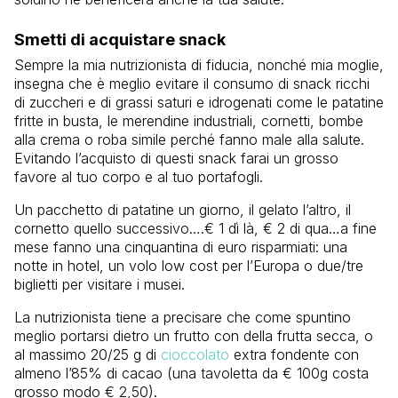
Smetti di acquistare snack
Sempre la mia nutrizionista di fiducia, nonché mia moglie,
insegna che è meglio evitare il consumo di snack ricchi
di zuccheri e di grassi saturi e idrogenati come le patatine
fritte in busta, le merendine industriali, cornetti, bombe
alla crema o roba simile perché fanno male alla salute.
Evitando l’acquisto di questi snack farai un grosso
favore al tuo corpo e al tuo portafogli.
Un pacchetto di patatine un giorno, il gelato l’altro, il
cornetto quello successivo….€ 1 dì là, € 2 di qua…a fine
mese fanno una cinquantina di euro risparmiati: una
notte in hotel, un volo low cost per l’Europa o due/tre
biglietti per visitare i musei.
La nutrizionista tiene a precisare che come spuntino
meglio portarsi dietro un frutto con della frutta secca, o
al massimo 20/25 g di
cioccolato
extra fondente con
almeno l’85% di cacao (una tavoletta da € 100g costa
grosso modo € 2,50).