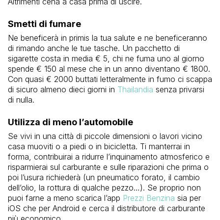
Altrimenti cena a casa prima di uscire.
Smetti di fumare
Ne beneficerà in primis la tua salute e ne beneficeranno
di rimando anche le tue tasche. Un pacchetto di
sigarette costa in media € 5, chi ne fuma uno al giorno
spende € 150 al mese che in un anno diventano € 1800.
Con quasi € 2000 buttati letteralmente in fumo ci scappa
di sicuro almeno dieci giorni in
Thailandia
senza privarsi
di nulla.
Utilizza di meno l’automobile
Se vivi in una città di piccole dimensioni o lavori vicino
casa muoviti o a piedi o in bicicletta. Ti manterrai in
forma, contribuirai a ridurre l’inquinamento atmosferico e
risparmierai sul carburante e sulle riparazioni che prima o
poi l’usura richiederà (un pneumatico forato, il cambio
dell’olio, la rottura di qualche pezzo…). Se proprio non
puoi farne a meno scarica l’app
Prezzi Benzina
sia per
iOS che per Android e cerca il distributore di carburante
più economico.