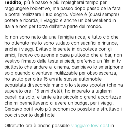
reddito
, più è basso e più impiegherai tempo per
raggiungere l’obiettivo, ma passo dopo passo ce la farai
e potrai realizzare il tuo sogno. Volere è (quasi sempre)
potere e ricorda, il viaggio è anche un bel weekend in
Italia e non per forza dall’altra parte del mondo.
Io non sono nato da una famiglia ricca, e tutto ciò che
ho ottenuto me lo sono sudato con sacrifici e rinunce,
anche i viaggi. Evitavo le serate in discoteca con gli
amici, facevo colazione a casa piuttosto che al bar, non
vestivo firmato dalla testa ai piedi, preferivo un film in tv
piuttosto che andare al cinema, cambiavo lo smartphone
solo quando diventava inutilizzabile per obsolescenza,
ho avuto per oltre 15 anni la stessa automobile
acquistata di seconda mano o lo stesso scooter (che ha
superato ora i 15 anni d’età), ho imparato a tagliarmi i
capelli da solo, e tante altre piccole o grandi accortezze
che mi permettevano di avere un budget per i viaggi.
Cercavo poi il volo più economico possibile e sfruttavo i
codici sconto degli hotel.
Oltretutto ora è anche possibile
viaggiare low cost
in