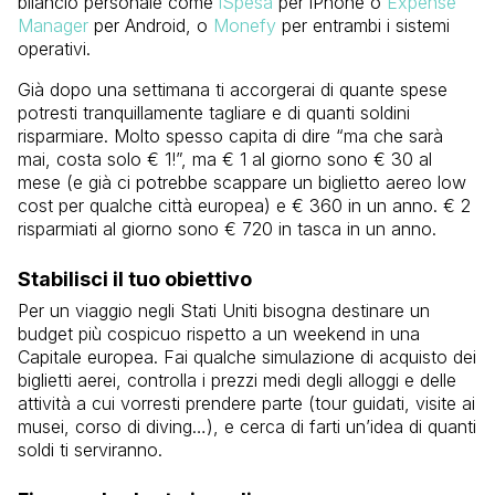
bilancio personale come
iSpesa
per iPhone o
Expense
Manager
per Android, o
Monefy
per entrambi i sistemi
operativi.
Già dopo una settimana ti accorgerai di quante spese
potresti tranquillamente tagliare e di quanti soldini
risparmiare. Molto spesso capita di dire “ma che sarà
mai, costa solo € 1!”, ma € 1 al giorno sono € 30 al
mese (e già ci potrebbe scappare un biglietto aereo low
cost per qualche città europea) e € 360 in un anno. € 2
risparmiati al giorno sono € 720 in tasca in un anno.
Stabilisci il tuo obiettivo
Per un viaggio negli Stati Uniti bisogna destinare un
budget più cospicuo rispetto a un weekend in una
Capitale europea. Fai qualche simulazione di acquisto dei
biglietti aerei, controlla i prezzi medi degli alloggi e delle
attività a cui vorresti prendere parte (tour guidati, visite ai
musei, corso di diving…), e cerca di farti un’idea di quanti
soldi ti serviranno.