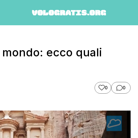
l mondo: ecco quali
0
0