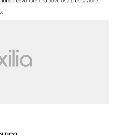
del mondo devo fare una doverosa precisazione.
o:
ANTICO