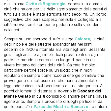
e si chiama
Civita di Bagnoregio
, conosciuta come la
città che muore per via dello sgretolamento delle pareti di
tufo sulla quale è stata edificata tanti secoli fa. Un borgo
suggestivo che pare sospeso nel nulla e collegato alla
città nuova tramite un ponte pedonale sulla valle dei
calanchi.
Sempre su uno sperone di tufo si erge
Calcata
, la città
degli hippie e delle streghe abbandonata nei primi
decenni del 1900 e ritornata alla vita negli anni Sessanta
grazie agli artisti e agli intellettuali provenienti da ogni
parte del mondo in cerca di un luogo di pace in cui
vivere lontano dal caos delle città. Calcata è molto
particolare perché sorge su un luogo che in molti
reputano da sempre come ricco di energie primitive che
provengono dal sottosuolo e che hanno alimentato
leggende e dicerie sull’occultismo e sulla stregoneria. A
pochi chilometri di distanza si trovano le
Cascate del
Monte Gelato
in cui ti consiglio di andare per una pausa
rigenerante. Sempre a proposito di luoghi particolari da
quelle parti c’è il
Parco dei Mostri a Bomarzo
tra natura