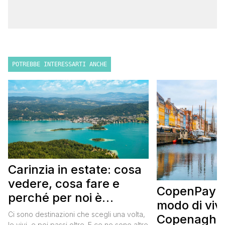
POTREBBE INTERESSARTI ANCHE
Carinzia in estate: cosa
vedere, cosa fare e
CopenPay: i
perché per noi è
modo di viv
diventata una
Ci sono destinazioni che scegli una volta,
Copenaghen
le vivi, e poi passi oltre. E ce ne sono altre