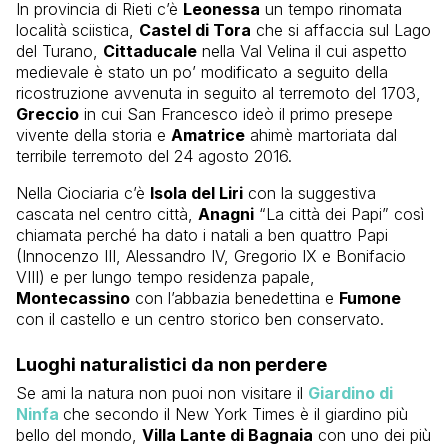
In provincia di Rieti c’è
Leonessa
un tempo rinomata
località sciistica,
Castel di Tora
che si affaccia sul Lago
del Turano,
Cittaducale
nella Val Velina il cui aspetto
medievale è stato un po’ modificato a seguito della
ricostruzione avvenuta in seguito al terremoto del 1703,
Greccio
in cui San Francesco ideò il primo presepe
vivente della storia e
Amatrice
ahimè martoriata dal
terribile terremoto del 24 agosto 2016.
Nella Ciociaria c’è
Isola del Liri
con la suggestiva
cascata nel centro città,
Anagni
“La città dei Papi” così
chiamata perché ha dato i natali a ben quattro Papi
(Innocenzo III, Alessandro IV, Gregorio IX e Bonifacio
VIII) e per lungo tempo residenza papale,
Montecassino
con l’abbazia benedettina e
Fumone
con il castello e un centro storico ben conservato.
Luoghi naturalistici da non perdere
Se ami la natura non puoi non visitare il
Giardino di
Ninfa
che secondo il New York Times è il giardino più
bello del mondo,
Villa Lante di Bagnaia
con uno dei più