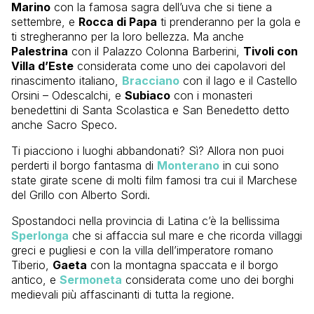
Marino
con la famosa sagra dell’uva che si tiene a
settembre, e
Rocca di Papa
ti prenderanno per la gola e
ti stregheranno per la loro bellezza. Ma anche
Palestrina
con il Palazzo Colonna Barberini,
Tivoli con
Villa d’Este
considerata come uno dei capolavori del
rinascimento italiano,
Bracciano
con il lago e il Castello
Orsini – Odescalchi, e
Subiaco
con i monasteri
benedettini di Santa Scolastica e San Benedetto detto
anche Sacro Speco.
Ti piacciono i luoghi abbandonati? Sì? Allora non puoi
perderti il borgo fantasma di
Monterano
in cui sono
state girate scene di molti film famosi tra cui il Marchese
del Grillo con Alberto Sordi.
Spostandoci nella provincia di Latina c’è la bellissima
Sperlonga
che si affaccia sul mare e che ricorda villaggi
greci e pugliesi e con la villa dell’imperatore romano
Tiberio,
Gaeta
con la montagna spaccata e il borgo
antico, e
Sermoneta
considerata come uno dei borghi
medievali più affascinanti di tutta la regione.