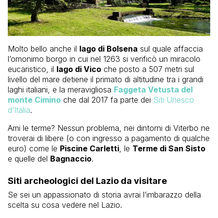
Molto bello anche il
lago di Bolsena
sul quale affaccia
l’omonimo borgo in cui nel 1263 si verificò un miracolo
eucaristico, il
lago di Vico
che posto a 507 metri sul
livello del mare detiene il primato di altitudine tra i grandi
laghi italiani, e la meravigliosa
Faggeta Vetusta del
monte Cimino
che dal 2017 fa parte dei
Siti Unesco
d’Italia
.
Ami le terme? Nessun problema, nei dintorni di Viterbo ne
troverai di libere (o con ingresso a pagamento di qualche
euro) come le
Piscine Carletti
, le
Terme di San Sisto
e quelle del
Bagnaccio
.
Siti archeologici del Lazio da visitare
Se sei un appassionato di storia avrai l’imbarazzo della
scelta su cosa vedere nel Lazio.