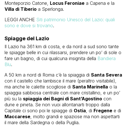
Monteporzio Catone,
Locus Feroniae
a Capena e la
Villa di Tiberio
a Sperlonga.
LEGGI ANCHE
Siti patrimonio Unesco del Lazio: quali
sono e dove si trovano
.
Spiagge del Lazio
Il Lazio ha 361 km di costa, e da nord a sud sono tante
le spiagge belle in cui rilassarsi, prendere un po’ di sole o
fare un bagno, di cui qualcuna insignita della
Bandiera
Blu
.
A 50 km a nord di Roma c’è la spiaggia di
Santa Severa
con il castello che lambisce il mare (peraltro visitabile),
ma anche le calette scogliose di
Santa Marinella
o la
spiaggia sabbiosa centrale con mare cristallino, e un po’
più su la
spiaggia dei Bagni di Sant’Agostino
con
dune e pineta. Se non vuoi allontanarti troppo dalla
Capitale ci sono poi le spiagge di
Ostia
, di
Fregene
e di
Maccarese
, molto grandi e spaziose ma non aspettarti
il mare della Sardegna o della Puglia.