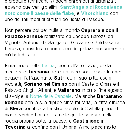
e creature terrificanti. A pochi chilometri di distanza si
trovano due veri gioiellini:
Sant’Angelo di Roccalvece
noto come il paese delle fiabe
, e
Vitorchiano
con
uno dei rari moai al di fuori dell’Isola di Pasqua.
Non perdere poi per nulla al mondo
Caprarola con il
Palazzo Farnese
realizzato da Jacopo Barozzi da
Vignola, Antonio da Sangallo il Giovane e Baldassarre
Peruzzi, considerato come uno dei palazzi rinascimentali
più belli d’Italia.
Rimanendo nella
Tuscia
, cioè nell’alto Lazio, c’è la
medievale
Tuscania
nel cui museo sono esposti reperti
etruschi, l’affascinante
Sutri
con i suoi pittoreschi
vicoletti,
Soriano nel Cimino
con il Castello Orsini e il
Palazzo Chigi – Albani, e
Vallerano
in cui a fine agosto
si svolge la
Notte delle Candele
. Ma anche
Barbarano
Romano
con la sua triplice cinta muraria, la città etrusca
di
Blera
con il caratteristico vicolo di Civitella pieno di
piante verdi e fiori colorati e le grotte scavate nella
roccia proprio sotto al paese, e
Castiglione in
Teverina
al confine con l’Umbria. A me piace molto