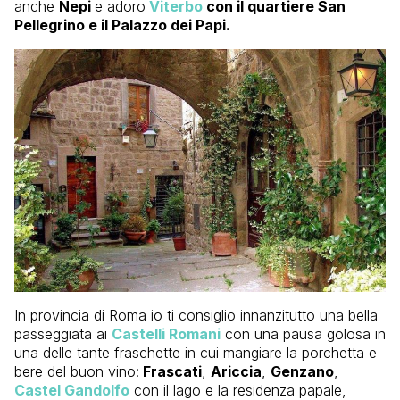
anche
Nepi
e adoro
Viterbo
con il quartiere San
Pellegrino e il Palazzo dei Papi.
In provincia di Roma io ti consiglio innanzitutto una bella
passeggiata ai
Castelli Romani
con una pausa golosa in
una delle tante fraschette in cui mangiare la porchetta e
bere del buon vino:
Frascati
,
Ariccia
,
Genzano
,
Castel Gandolfo
con il lago e la residenza papale,